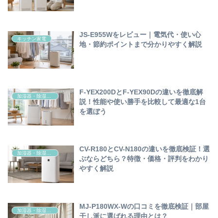
JS-E955Wをレビュー｜電気代・使い心
キッチン家電
地・節約ポイントまで分かりやすく解説
F-YEX200DとF-YEX90Dの違いを徹底解
加湿器・除湿器（衣類乾燥機）空気清浄機
説！性能や使い勝手を比較して最適な1台
を選ぼう
CV-R180とCV-N180の違いを徹底検証！選
加湿器・除湿器（衣類乾燥機）空気清浄機
ぶならどちら？特徴・価格・評判をわかり
やすく解説
MJ-P180WX-Wの口コミを徹底検証｜部屋
加湿器・除湿器（衣類乾燥機）空気清浄機
干し派に選ばれる理由とは？