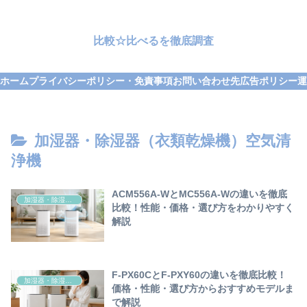
比較☆比べるを徹底調査
ホーム
プライバシーポリシー・免責事項
お問い合わせ先
広告ポリシー
運
加湿器・除湿器（衣類乾燥機）空気清
浄機
ACM556A-WとMC556A-Wの違いを徹底
加湿器・除湿器（衣類乾燥機）空気清浄機
比較！性能・価格・選び方をわかりやすく
解説
F-PX60CとF-PXY60の違いを徹底比較！
加湿器・除湿器（衣類乾燥機）空気清浄機
価格・性能・選び方からおすすめモデルま
で解説