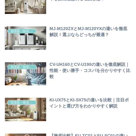
MJ-M120ZXとMJ-M120YXの違いを徹底
加湿器・除湿器（衣類乾燥機）空気清浄機
解説！選ぶならどっちが最適？
CV-UH160とCV-U190の違いを徹底解説｜
加湿器・除湿器（衣類乾燥機）空気清浄機
性能・使い勝手・コスパを分かりやすく比
較
KI-UX75とKI-SX75の違いを比較｜注目ポ
加湿器・除湿器（衣類乾燥機）空気清浄機
イントと選び方をわかりやすく解説
【徹底比較】FU-TC01とFU-SC01の違い