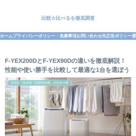
比較☆比べるを徹底調査
ホーム
プライバシーポリシー・免責事項
お問い合わせ先
広告ポリシー
運
F-YEX200DとF-YEX90Dの違いを徹底解説！
性能や使い勝手を比較して最適な1台を選ぼう
加湿器・除湿器（衣類乾燥機）空気清浄機