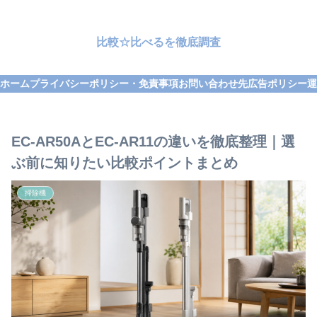
比較☆比べるを徹底調査
ホーム
プライバシーポリシー・免責事項
お問い合わせ先
広告ポリシー
運
EC-AR50AとEC-AR11の違いを徹底整理｜選
ぶ前に知りたい比較ポイントまとめ
掃除機