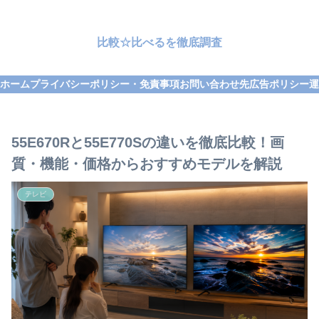
比較☆比べるを徹底調査
ホーム
プライバシーポリシー・免責事項
お問い合わせ先
広告ポリシー
運
55E670Rと55E770Sの違いを徹底比較！画
質・機能・価格からおすすめモデルを解説
テレビ