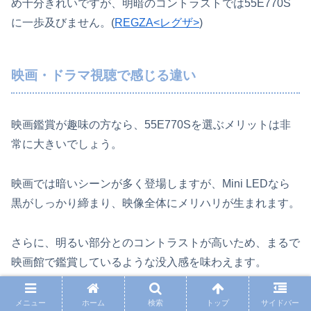
め十分きれいですが、明暗のコントラストでは55E770S
に一歩及びません。(
REGZA<レグザ>
)
映画・ドラマ視聴で感じる違い
映画鑑賞が趣味の方なら、55E770Sを選ぶメリットは非
常に大きいでしょう。
映画では暗いシーンが多く登場しますが、Mini LEDなら
黒がしっかり締まり、映像全体にメリハリが生まれます。
さらに、明るい部分とのコントラストが高いため、まるで
映画館で鑑賞しているような没入感を味わえます。
加えて、ノングレアパネルを採用しているため、昼間でも
メニュー
ホーム
検索
トップ
サイドバー