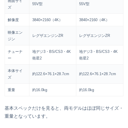
画面サイ
55V型
55V型
ズ
解像度
3840×2160（4K）
3840×2160（4K）
映像エン
レグザエンジンZR
レグザエンジンZR
ジン
チューナ
地デジ3・BS/CS3・4K
地デジ3・BS/CS3・4K
ー
衛星2
衛星2
本体サイ
約122.6×76.1×28.7cm
約122.6×76.1×28.7cm
ズ
重量
約16.0kg
約16.0kg
基本スペックだけを見ると、両モデルはほぼ同じサイズ・
重量となっています。