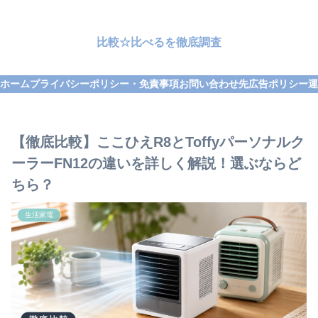
比較☆比べるを徹底調査
ホーム
プライバシーポリシー・免責事項
お問い合わせ先
広告ポリシー
運
【徹底比較】ここひえR8とToffyパーソナルク
ーラーFN12の違いを詳しく解説！選ぶならど
ちら？
生活家電