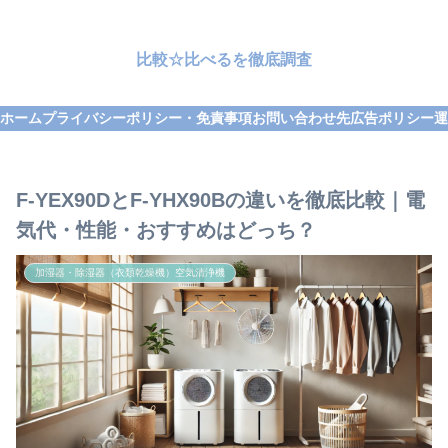
比較☆比べるを徹底調査
ホーム
プライバシーポリシー・免責事項
お問い合わせ先
広告ポリシー
運
F‑YEX90DとF‑YHX90Bの違いを徹底比較｜電
気代・性能・おすすめはどっち？
加湿器・除湿器（衣類乾燥機）空気清浄機