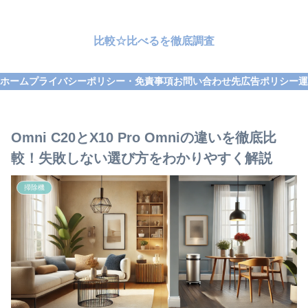
比較☆比べるを徹底調査
ホーム
プライバシーポリシー・免責事項
お問い合わせ先
広告ポリシー
運
Omni C20とX10 Pro Omniの違いを徹底比
較！失敗しない選び方をわかりやすく解説
掃除機