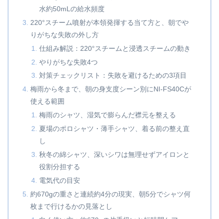
水約50mLの給水頻度
220°スチーム噴射が本領発揮する当て方と、朝でや
りがちな失敗の外し方
仕組み解説：220°スチームと浸透スチームの動き
やりがちな失敗4つ
対策チェックリスト：失敗を避けるための3項目
梅雨から冬まで、朝の身支度シーン別にNI-FS40Cが
使える範囲
梅雨のシャツ、湿気で膨らんだ襟元を整える
夏場のポロシャツ・薄手シャツ、着る前の整え直
し
秋冬の綿シャツ、深いシワは無理せずアイロンと
役割分担する
電気代の目安
約670gの重さと連続約4分の現実、朝5分でシャツ何
枚まで行けるかの見落とし