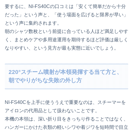
要するに、NI-FS40Cの口コミは「安くて簡単だから十分
だった」という声と、「使う場面を広げると限界が早い」
という声に集約されます。
朝のシャツ数枚という前提に合っている人ほど満足しやす
く、まとめケアや多用途運用を期待するほど評価は厳しく
なりやすい、という見方が最も実態に近いでしょう。
220°スチーム噴射が本領発揮する当て方と、
朝でやりがちな失敗の外し方
NI-FS40Cを上手に使ううえで重要なのは、スチーマーを
アイロンの代用品として扱わないことです。
本機の本領は、深い折り目をきっちり作ることではなく、
ハンガーにかけた衣類の軽いシワや着ジワを短時間で目立