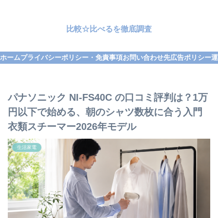
比較☆比べるを徹底調査
ホーム
プライバシーポリシー・免責事項
お問い合わせ先
広告ポリシー
運
パナソニック NI-FS40C の口コミ評判は？1万
円以下で始める、朝のシャツ数枚に合う入門
衣類スチーマー2026年モデル
生活家電