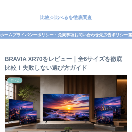
比較☆比べるを徹底調査
ホーム
プライバシーポリシー・免責事項
お問い合わせ先
広告ポリシー
運
BRAVIA XR70をレビュー｜全6サイズを徹底
比較！失敗しない選び方ガイド
テレビ