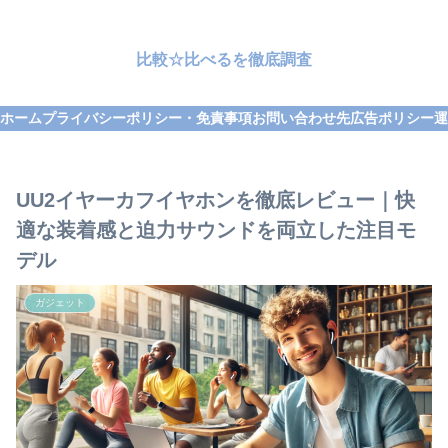
比較☆比べるを徹底調査
ホーム
プライバシーポリシー・免責事項
お問い合わせ先
広告ポリシー
運
UU2イヤーカフイヤホンを徹底レビュー｜快
適な装着感と迫力サウンドを両立した注目モ
デル
ガジェット