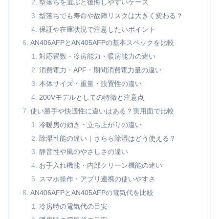
型落ちを選ぶと後悔しやすいケース
型落ちでも寿命や故障リスクは大きく変わる？
保証や在庫状況で注意したいポイント
AN406AFPとAN405AFPの基本スペックを比較
対応畳数・冷房能力・暖房能力の違い
消費電力・APF・期間消費電力量の違い
本体サイズ・重量・設置性の違い
200Vモデルとしての特徴と注意点
使い勝手や快適性に違いはある？実用面で比較
冷暖房の効き・立ち上がりの違い
除湿性能の違い｜さらら除湿はどう使える？
静音性や風のやさしさの違い
お手入れ機能・内部クリーン機能の違い
スマホ操作・アプリ連携の使いやすさ
AN406AFPとAN405AFPの電気代を比較
冷房時の電気代の目安