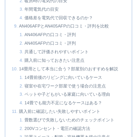
暖房時の電気代の目安
年間電気代の目安
価格差を電気代で回収できるのか？
AN406AFPとAN405AFPの口コミ・評判を比較
AN406AFPの口コミ・評判
AN405AFPの口コミ・評判
共通して評価されやすいポイント
購入前に知っておきたい注意点
14畳用として本当に合う？部屋別のおすすめを解説
14畳前後のリビングに向いているケース
寝室や在宅ワーク部屋で使う場合の注意点
ペットや子どもがいる家庭に向いている理由
14畳でも能力不足になるケースはある？
購入前に確認したい失敗しやすいポイント
畳数選びで失敗しないためのチェックポイント
200Vコンセント・電圧の確認方法
設置スペース・配管・室外機置き場の注意点