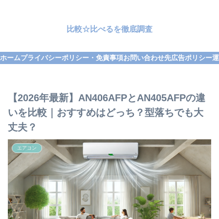
比較☆比べるを徹底調査
ホーム
プライバシーポリシー・免責事項
お問い合わせ先
広告ポリシー
運
【2026年最新】AN406AFPとAN405AFPの違
いを比較｜おすすめはどっち？型落ちでも大
丈夫？
エアコン