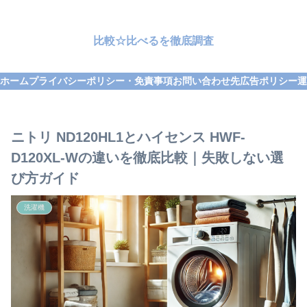
比較☆比べるを徹底調査
ホーム
プライバシーポリシー・免責事項
お問い合わせ先
広告ポリシー
運
ニトリ ND120HL1とハイセンス HWF-
D120XL-Wの違いを徹底比較｜失敗しない選
び方ガイド
洗濯機