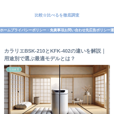
比較☆比べるを徹底調査
ホーム
プライバシーポリシー・免責事項
お問い合わせ先
広告ポリシー
運
カラリエBSK-210とKFK-402の違いを解説｜
用途別で選ぶ最適モデルとは？
生活家電