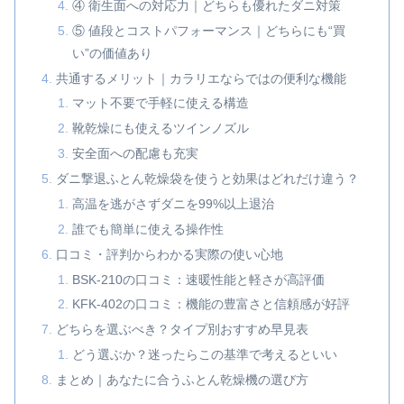
④ 衛生面への対応力｜どちらも優れたダニ対策
⑤ 値段とコストパフォーマンス｜どちらにも“買
い”の価値あり
共通するメリット｜カラリエならではの便利な機能
マット不要で手軽に使える構造
靴乾燥にも使えるツインノズル
安全面への配慮も充実
ダニ撃退ふとん乾燥袋を使うと効果はどれだけ違う？
高温を逃がさずダニを99%以上退治
誰でも簡単に使える操作性
口コミ・評判からわかる実際の使い心地
BSK-210の口コミ：速暖性能と軽さが高評価
KFK-402の口コミ：機能の豊富さと信頼感が好評
どちらを選ぶべき？タイプ別おすすめ早見表
どう選ぶか？迷ったらこの基準で考えるといい
まとめ｜あなたに合うふとん乾燥機の選び方