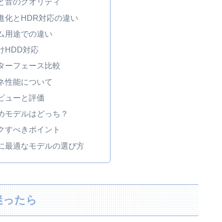
と音のクオリティ
進化とHDR対応の違い
ム用途での違い
けHDD対応
ターフェース比較
ネ性能について
ビューと評価
めモデルはどっち？
クすべきポイント
に最適なモデルの選び方
に迷ったら