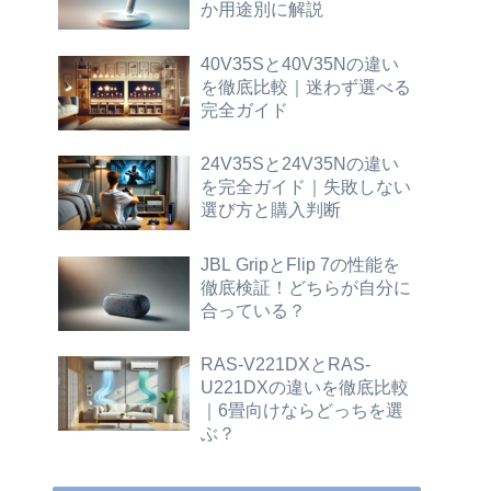
か用途別に解説
40V35Sと40V35Nの違い
を徹底比較｜迷わず選べる
完全ガイド
24V35Sと24V35Nの違い
を完全ガイド｜失敗しない
選び方と購入判断
JBL GripとFlip 7の性能を
徹底検証！どちらが自分に
合っている？
RAS-V221DXとRAS-
U221DXの違いを徹底比較
｜6畳向けならどっちを選
ぶ？