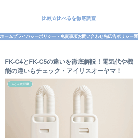
比較☆比べるを徹底調査
ホーム
プライバシーポリシー・免責事項
お問い合わせ先
広告ポリシー
運
FK‑C4とFK‑C5の違いを徹底解説！電気代や機
能の違いもチェック・アイリスオーヤマ！
ふとん乾燥機