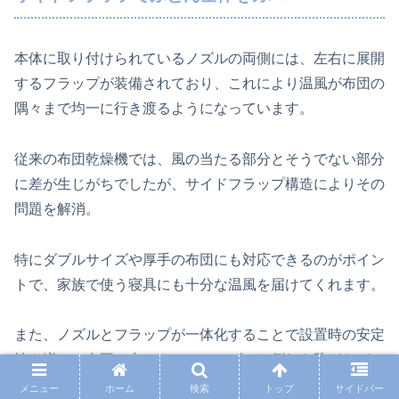
本体に取り付けられているノズルの両側には、左右に展開
するフラップが装備されており、これにより温風が布団の
隅々まで均一に行き渡るようになっています。
従来の布団乾燥機では、風の当たる部分とそうでない部分
に差が生じがちでしたが、サイドフラップ構造によりその
問題を解消。
特にダブルサイズや厚手の布団にも対応できるのがポイン
トで、家族で使う寝具にも十分な温風を届けてくれます。
また、ノズルとフラップが一体化することで設置時の安定
性も増し、布団の中でのホースのズレや倒れを防ぎなが
ら、しっかりと暖気を送り込むことができます。
メニュー
ホーム
検索
トップ
サイドバー