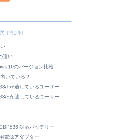
次
違い
能の違い
ows 10のバージョン比較
が向いている？
U938/Tが適しているユーザー
 U938/Sが適しているユーザー
覧
ー
FPCBP536 対応バッテリー
6C 用電源アダプター