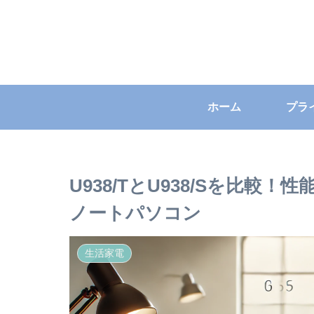
ホーム
U938/TとU938/Sを比
ノートパソコン
生活家電