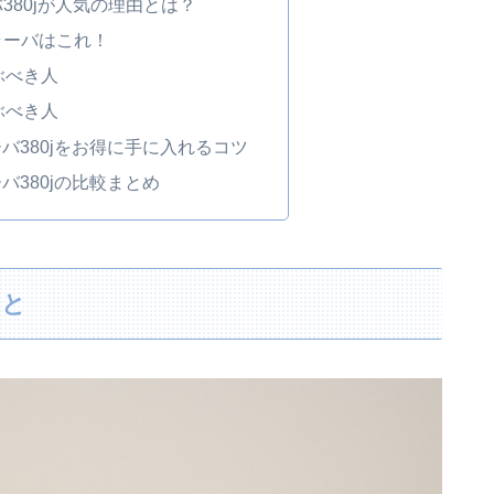
380jが人気の理由とは？
ラーバはこれ！
ぶべき人
ぶべき人
ーバ380jをお得に手に入れるコツ
ーバ380jの比較まとめ
こと