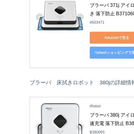
ブラーバ 371j ア
き 落下防止 B37106
4503471
Amazonで見る
Yahoo!ショッピングで
ブラーバ 床拭きロボット 380jの詳細情
iRobot
ブラーバ 380j ア
速充電 落下防止 B38
B380065