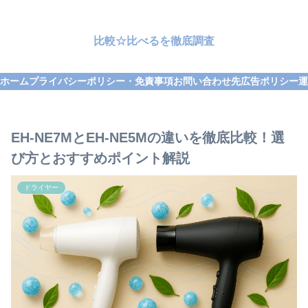
比較☆比べるを徹底調査
ホーム
プライバシーポリシー・免責事項
お問い合わせ先
広告ポリシー
運
EH-NE7MとEH-NE5Mの違いを徹底比較！選
び方とおすすめポイント解説
ドライヤー