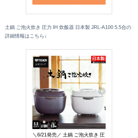
土鍋 ご泡火炊き 圧力 IH 炊飯器 日本製 JRL-A100 5.5合の
詳細情報はこちら↓
＼6/21発売／ 土鍋 ご泡火炊き 圧