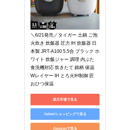
＼6/21発売／タイガー 土鍋 ご泡
火炊き 炊飯器 圧力 IH 炊飯器 日
本製 JRT-A100 5.5合 ブラック ホ
ワイト 炊飯ジャー 調理 内ぶた 
食洗機対応 炊きたて 銘柄 保温 
Wレイヤー IH とろ火IH制御 匠 
おひつ保温
楽天市場で見る
Yahoo!ショッピングで見る
Amazonで見る