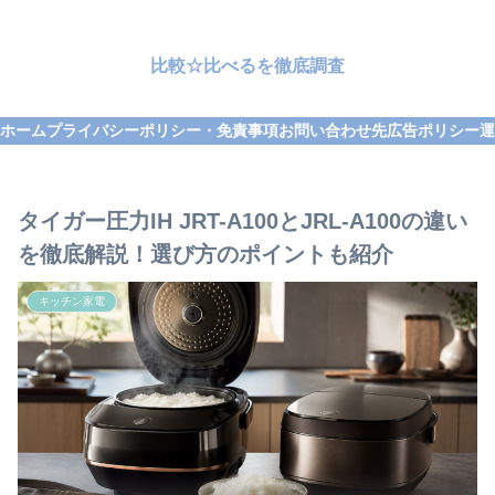
比較☆比べるを徹底調査
ホーム
プライバシーポリシー・免責事項
お問い合わせ先
広告ポリシー
運
タイガー圧力IH JRT-A100とJRL-A100の違い
を徹底解説！選び方のポイントも紹介
キッチン家電