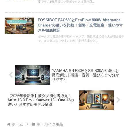
要です。30L前後の小型ボックスは見た目...
FOSSiBOT FAC580とEcoFlow 800W Alternator
車・バイク用品
Chargerの違いを比較！価格・充電速度・使いやす
さを徹底検証
ポータブル電源を車中泊やキャンプ、防災用途で使う人が増える中
で、次に気になりやすいのが「走行充電をど...
YAMAHA SR-B40AとSR-B30Aの違いを
徹底解説｜機能・音質・選び方まで分か
りやすく
【2026年最新版】液タブ初心者必見！
Artist 13.3 Pro・Kamvas 13・One 13の
違いとおすすめモデル解説
ホーム
車・バイク用品