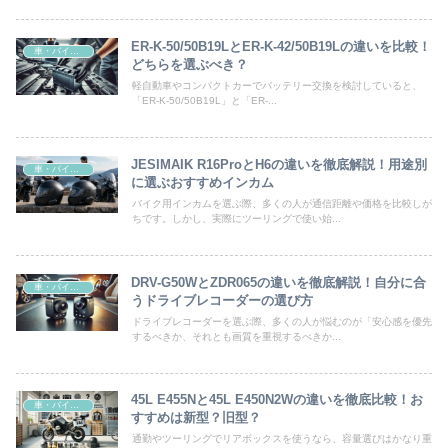
ER-K-50/50B19LとER-K-42/50B19Lの違いを比較！
車・バイク用品
どちらを選ぶべき？
軽自動車やコンパクトカーでバッテリー交換を検討していると、
「ER-K-50/50B19L」と「ER-...
JESIMAIK R16ProとH6の違いを徹底解説！用途別
車・バイク用品
に選ぶおすすめインカム
バイク用インカムを選ぶ際、多くの人が通信距離や価格を比較しが
ちです。しかし、実際にツーリングで使い始...
DRV-G50WとZDR065の違いを徹底解説！自分に合
車・バイク用品
うドライブレコーダーの選び方
ドライブレコーダーを選ぶ際、多くの人が悩むのが「安心感を優先
するべきか、それとも画質を重視するべきか...
45L E455Nと45L E450N2Wの違いを徹底比較！お
車・バイク用品
すすめは新型？旧型？
通勤やツーリングでリアボックスを使うなら、容量選びはかなり重