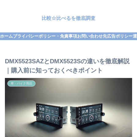
比較☆比べるを徹底調査
ホーム
プライバシーポリシー・免責事項
お問い合わせ先
広告ポリシー
運
DMX5523SAZとDMX5523Sの違いを徹底解説
｜購入前に知っておくべきポイント
車・バイク用品