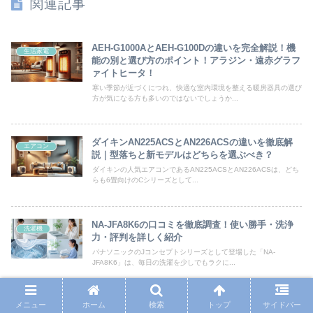
関連記事
AEH‑G1000AとAEH‑G100Dの違いを完全解説！機
生活家電
能の別と選び方のポイント！アラジン・遠赤グラフ
ァイトヒータ！
寒い季節が近づくにつれ、快適な室内環境を整える暖房器具の選び
方が気になる方も多いのではないでしょうか...
ダイキンAN225ACSとAN226ACSの違いを徹底解
エアコン
説｜型落ちと新モデルはどちらを選ぶべき？
ダイキンの人気エアコンであるAN225ACSとAN226ACSは、どち
らも6畳向けのCシリーズとして...
NA-JFA8K6の口コミを徹底調査！使い勝手・洗浄
洗濯機
力・評判を詳しく紹介
パナソニックのJコンセプトシリーズとして登場した「NA-
JFA8K6」は、毎日の洗濯を少しでもラクに...
メニュー
ホーム
検索
トップ
サイドバー
エアドックとバルミューダの違いを徹底解説｜後悔
生活家電