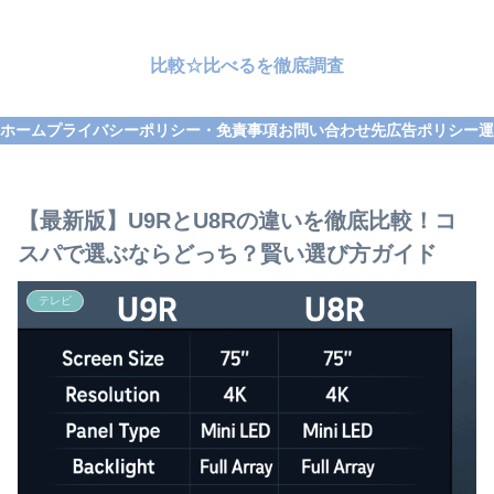
比較☆比べるを徹底調査
ホーム
プライバシーポリシー・免責事項
お問い合わせ先
広告ポリシー
運
【最新版】U9RとU8Rの違いを徹底比較！コ
スパで選ぶならどっち？賢い選び方ガイド
テレビ